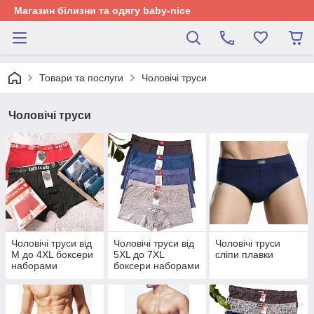
Магазин білизни та одягу baby-nice
Товари та послуги
Чоловічі труси
Чоловічі труси
Чоловічі труси від
Чоловічі труси від
Чоловічі труси
М до 4XL боксери
5XL до 7XL
сліпи плавки
наборами
боксери наборами
великі розміри