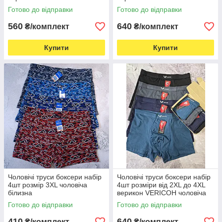
білизна
білизна
Готово до відправки
Готово до відправки
560
640
₴/комплект
₴/комплект
Купити
Купити
Чоловічі труси боксери набір
Чоловічі труси боксери набір
4шт розмір 3XL чоловіча
4шт розміри від 2XL до 4XL
білизна
верикон VERICOH чоловіча
білизна
Готово до відправки
Готово до відправки
410
640
₴/комплект
₴/комплект