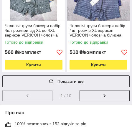
Чоловічі труси боксери набір
Чоловічі труси боксери набір
4шт розміри від XL до 4XL
4шт розмір XL верикон
верикон VERICOH чоловіча
VERICON чоловіча білизна
білизна
Готово до відправки
Готово до відправки
560
510
₴/комплект
₴/комплект
Купити
Купити
Показати ще
1
/ 10
Про нас
100% позитивних з 152 відгуків за рік