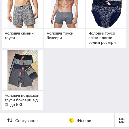
Чоловічі сімейні
Чоловічі труси
Чоловічі труси
труси
боксери
сліпи плавки
великі розміри
5XL-7XL
Чоловічі подовжені
труси боксери від
XL до 5XL
Сортування
0
Фільтри