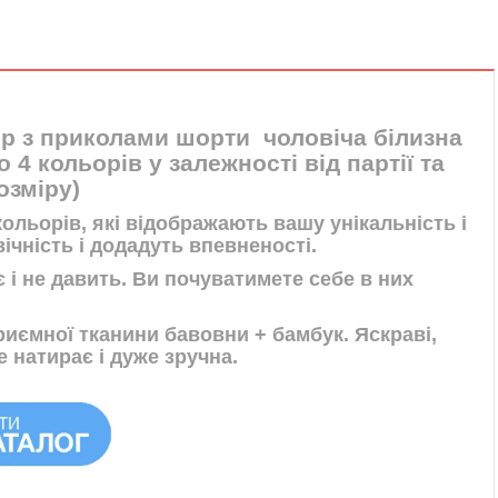
ір з приколами шорти чоловіча білизна
до 4 кольорів у залежності від партії та
озміру)
ольорів, які відображають вашу унікальність і
ічність і додадуть впевненості.
 і не давить. Ви почуватимете себе в них
приємної тканини бавовни + бамбук. Яскраві,
е натирає і дуже зручна.