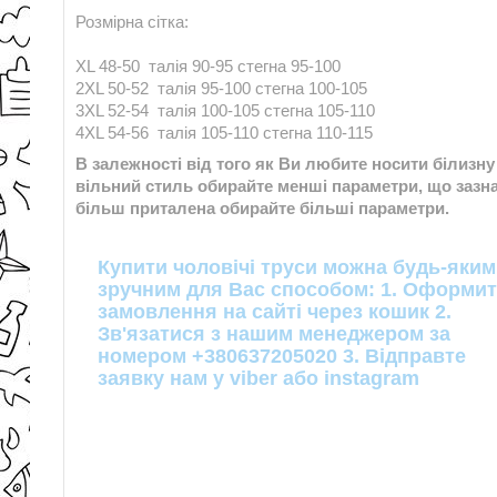
Розмірна сітка:
XL 48-50 талія 90-95 стегна 95-100
2XL 50-52 талія 95-100 стегна 100-105
3XL 52-54 талія 100-105 стегна 105-110
4XL 54-56 талія 105-110 стегна 110-115
В залежності від того як Ви любите носити білизн
вільний стиль обирайте менші параметри, що зазнач
більш приталена обирайте більші параметри.
Купити чоловічі труси можна будь-яким
зручним для Вас способом: 1. Оформи
замовлення на сайті через кошик 2.
Зв'язатися з нашим менеджером за
номером +380637205020 3. Відправте
заявку нам у viber або instagram