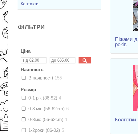
Контакти
ФІЛЬТРИ
Піжами дл
років
Ціна
Наявність
В наявності
155
Розмір
0-1 рік (86-92)
4
0-3 міс (56-62cm)
6
0-3міс (56-62cm)
1
Колготки 
1-2роки (86-92)
5