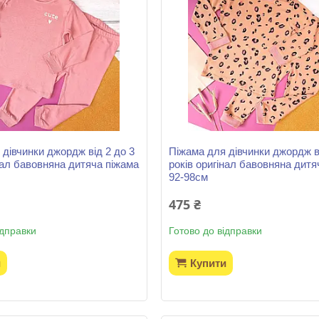
 дівчинки джордж від 2 до 3
Піжама для дівчинки джордж ві
нал бавовняна дитяча піжама
років оригінал бавовняна дитя
92-98см
475 ₴
ідправки
Готово до відправки
и
Купити