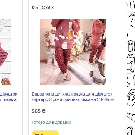
С89 3
дівчаток
Бавовняна дитяча піжама для дівчаток
л піжама
картерс 3 роки оригінал піжама 93-98см
565 ₴
Готово до відправки