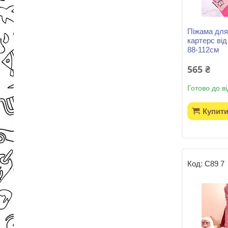
Піжама для
картерс від
88-112см
565 ₴
Готово до в
Купит
С89 7