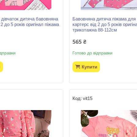
 дівчаток дитяча бавовняна
Бавовняна дитяча піжама для 
 2 до 5 років оригінал піжама
картерс від 2 до 5 років оригі
трикотажна 88-112см
565 ₴
ідправки
Готово до відправки
и
Купити
vit15