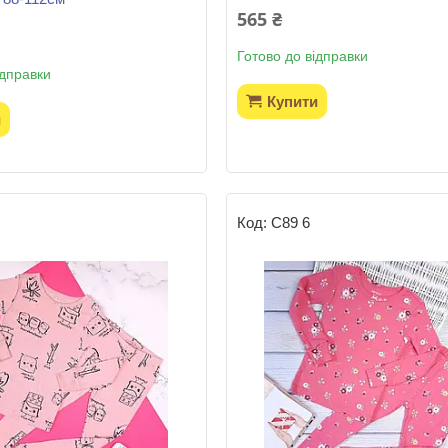
565 ₴
Готово до відправки
ідправки
Купити
и
С89 6