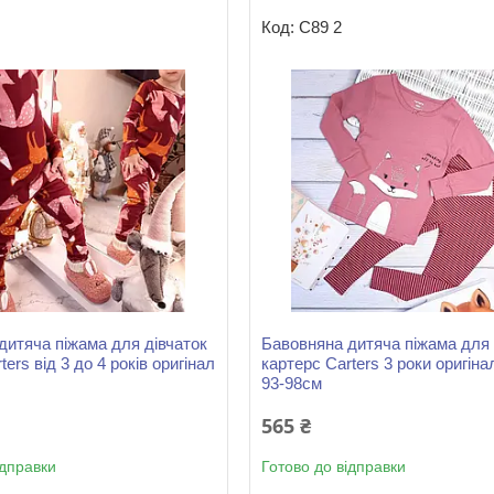
С89 2
дитяча піжама для дівчаток
Бавовняна дитяча піжама для 
ters від 3 до 4 років оригінал
картерс Carters 3 роки оригіна
93-98см
565 ₴
ідправки
Готово до відправки