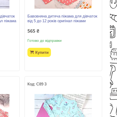
дівчаток
Бавовняна дитяча піжама для дівчаток
нал піжама
від 5 до 12 років оригінал піжами
565 ₴
Готово до відправки
Купити
С89 3