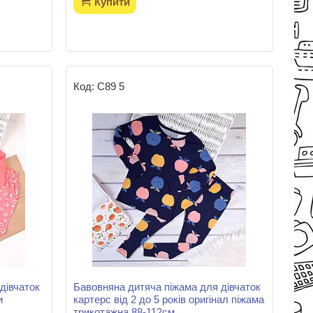
Купити
С89 5
дівчаток
Бавовняна дитяча піжама для дівчаток
и
картерс від 2 до 5 років оригінал піжама
трикотажна 88-112см