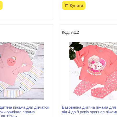
и
Купити
vit12
дитяча піжама для дівчаток
Бавовняна дитяча піжама для 
оки оригінал піжама
від 4 до 8 років оригінал піжам
 88-112см