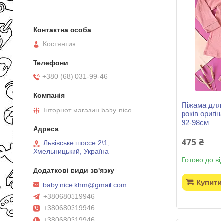
Костянтин
+380 (68) 031-99-46
Піжама для
Інтернет магазин baby-nice
років оригі
92-98см
475 ₴
Львівське шоссе 2\1,
Хмельницький, Україна
Готово до в
Купит
baby.nice.khm@gmail.com
+380680319946
+380680319946
+380680319946