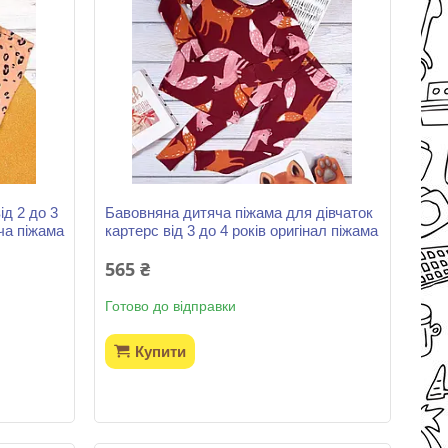
д 2 до 3
Бавовняна дитяча піжама для дівчаток
ча піжама
картерс від 3 до 4 років оригінал піжама
565 ₴
Готово до відправки
Купити