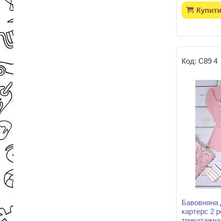
Купит
С89 4
Бавовняна 
картерс 2 р
трикотажна