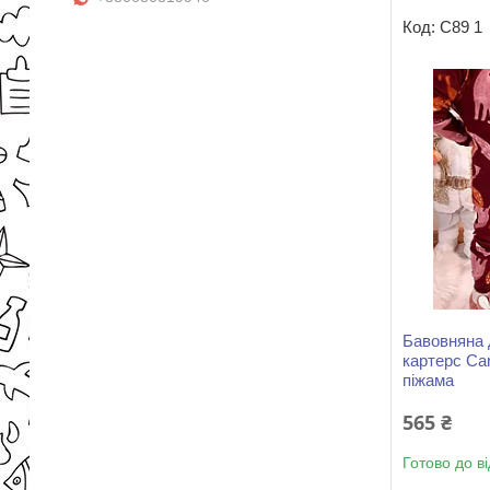
С89 1
Бавовняна 
картерс Car
піжама
565 ₴
Готово до в