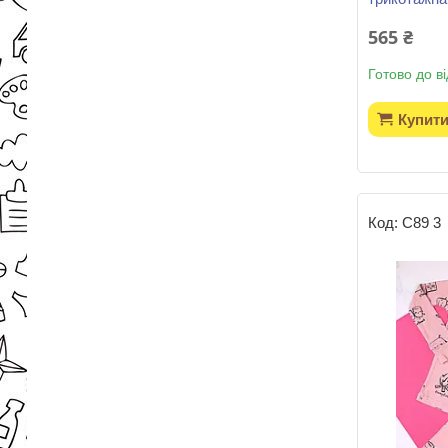
565 ₴
Готово до в
Купит
С89 3