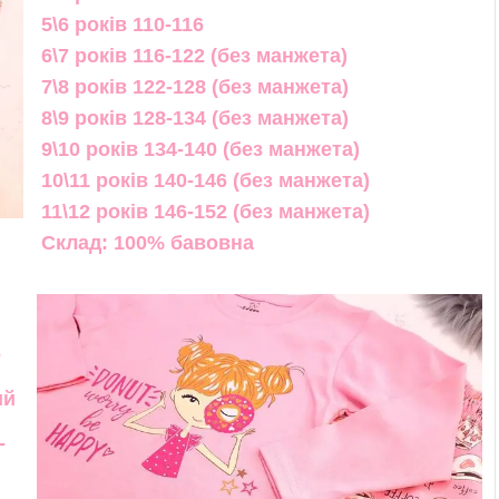
5\6 років 110-116
6\7 років 116-122 (без манжета)
7\8 років 122-128 (без манжета)
8\9 років 128-134 (без манжета)
9\10 років 134-140 (без манжета)
10\11 років 140-146 (без манжета)
11\12 років 146-152 (без манжета)
Склад: 100% бавовна
о
ий
-