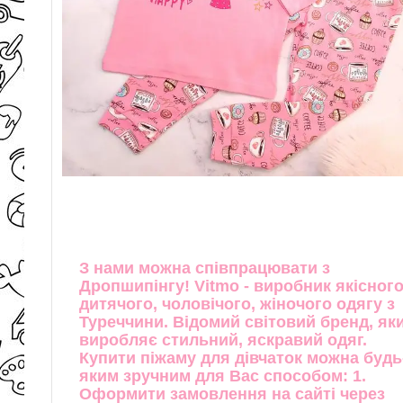
З нами можна співпрацювати з
Дропшипінгу! Vitmo - виробник якісног
дитячого, чоловічого, жіночого одягу з
Туреччини. Відомий світовий бренд, як
виробляє стильний, яскравий одяг.
Купити піжаму для дівчаток можна будь
яким зручним для Вас способом: 1.
Оформити замовлення на сайті через