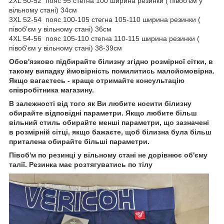
2XL 50-52 пояс 95 стегна 100 ширина резинки ( півоб'єм у
вільному стані) 34см
3XL 52-54 пояс 100-105 стегна 105-110 ширина резинки (
півоб'єм у вільному стані) 36см
4XL 54-56 пояс 105-110 стегна 110-115 ширина резинки (
півоб'єм у вільному стані) 38-39см
Обов'язково підбирайте білизну згідно розмірної сітки, в
такому випадку ймовірність помилитись малойомовірна.
Якщо вагаєтесь - краще отримайте консультацію
співробітника магазину.
В залежності від того як Ви любите носити білизну
обирайте відповідні параметри. Якщо любите більш
вільний стиль обирайте менші параметри, що зазначені
в розмірній сітці, якщо бажаєте, щоб білизна була більш
приталена обирайте більші параметри.
Півоб'м по резинці у вільному стані не дорівнює об'єму
талії. Резинка має розтягуватись по тілу