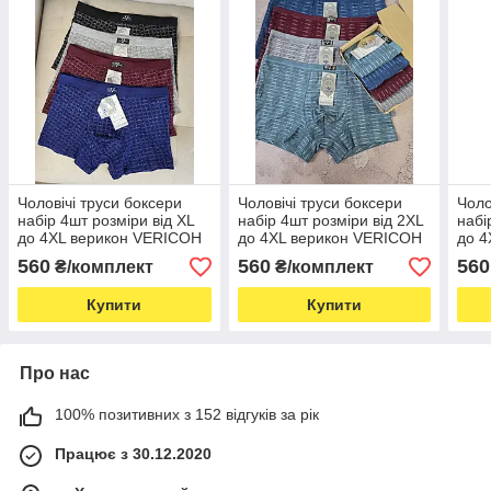
Чоловічі труси боксери
Чоловічі труси боксери
Чоло
набір 4шт розміри від XL
набір 4шт розміри від 2XL
набі
до 4XL верикон VERICOH
до 4XL верикон VERICOH
до 4
чоловіча білизна
чоловіча білизна
чоло
560
560
560
₴/комплект
₴/комплект
Купити
Купити
Про нас
100% позитивних з 152 відгуків за рік
Працює з 30.12.2020