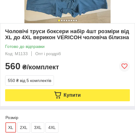
Чоловічі труси боксери набір 4шт розміри від
XL до 4XL верикон VERICOH чоловіча білизна
Готово до відправки
Код: M1133
Опт і роздріб
560
₴/комплект
550 ₴
від 5 комплектів
Купити
Розмір
XL
2XL
3XL
4XL