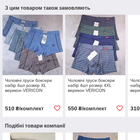
З цим товаром також замовляють
Чоловічі труси боксери
Чоловічі труси боксери
Чоло
набір 4шт розмір XL
набір 4шт розмір 4XL
набі
верикон VERICON
верикон VERICON
вер
чоловіча білизна
чоловіча білизна
чоло
510
550
310
₴/комплект
₴/комплект
Подібні товари компанії