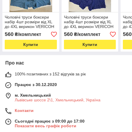
Чоловічі труси боксери
Чоловічі труси боксери
Чоло
набір 4шт розміри від XL
набір 4шт розміри від XL
набі
до 4XL верикон VERICOH
до 4XL верикон VERICOH
до 4
чоловіча білизна
чоловіча білизна
чоло
560
560
560
₴/комплект
₴/комплект
Купити
Купити
Про нас
100% позитивних з 152 відгуків за рік
Працює з 30.12.2020
м. Хмельницький
Львівське шоссе 2\1, Хмельницький, Україна
Контакти
Сьогодні працює з 09:00 до 17:00
Показати весь графік роботи