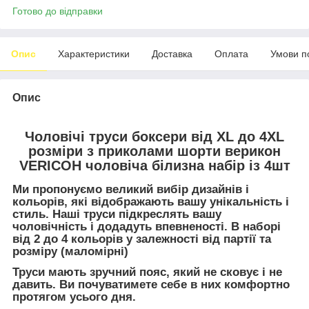
Готово до відправки
Опис
Характеристики
Доставка
Оплата
Умови п
Опис
Чоловічі труси боксери від XL до 4XL
розміри з приколами шорти верикон
VERICOH чоловіча білизна набір із 4шт
Ми пропонуємо великий вибір дизайнів і
кольорів, які відображають вашу унікальність і
стиль. Наші труси підкреслять вашу
чоловічність і додадуть впевненості. В наборі
від 2 до 4 кольорів у залежності від партії та
розміру (маломірні)
Труси мають зручний пояс, який не сковує і не
давить. Ви почуватимете себе в них комфортно
протягом усього дня.