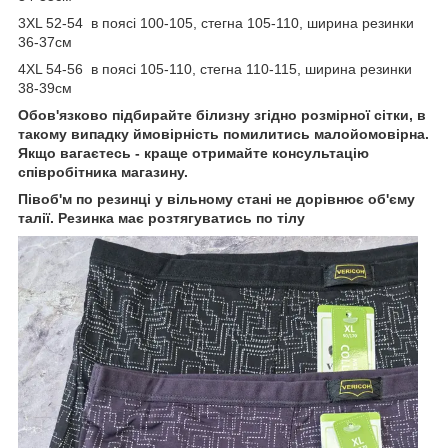
3XL 52-54 в поясі 100-105, стегна 105-110, ширина резинки
36-37см
4XL 54-56 в поясі 105-110, стегна 110-115, ширина резинки
38-39см
Обов'язково підбирайте білизну згідно розмірної сітки, в
такому випадку ймовірність помилитись малойомовірна.
Якщо вагаєтесь - краще отримайте консультацію
співробітника магазину.
Півоб'м по резинці у вільному стані не дорівнює об'єму
талії. Резинка має розтягуватись по тілу