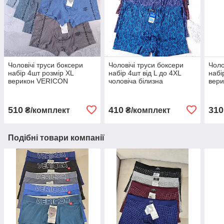
Чоловічі труси боксери
Чоловічі труси боксери
Чоло
набір 4шт розмір XL
набір 4шт від L до 4XL
набі
верикон VERICON
чоловіча білизна
вер
чоловіча білизна
чоло
510
410
310
₴/комплект
₴/комплект
Подібні товари компанії