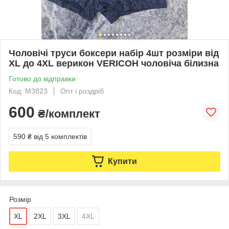
Чоловічі труси боксери набір 4шт розміри від
XL до 4XL верикон VERICOH чоловіча білизна
Готово до відправки
Код: M3823
Опт і роздріб
600
₴/комплект
590 ₴
від 5 комплектів
Купити
Розмір
XL
2XL
3XL
4XL