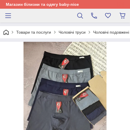
Магазин білизни та одягу baby-nice
Товари та послуги
Чоловічі труси
Чоловічі подовжені