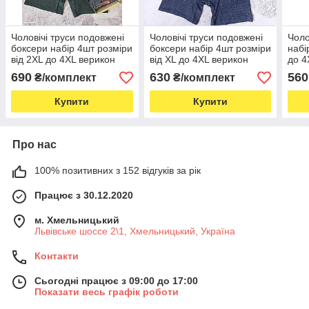
Чоловічі труси подовжені
Чоловічі труси подовжені
Чоло
боксери набір 4шт розміри
боксери набір 4шт розміри
набі
від 2XL до 4XL верикон
від XL до 4XL верикон
до 4
велосипедки VERICOH
велосипедки VERICOH
чоло
690
630
560
₴/комплект
₴/комплект
чоловіча білизна
чоловіча білизна
Купити
Купити
Про нас
100% позитивних з 152 відгуків за рік
Працює з 30.12.2020
м. Хмельницький
Львівське шоссе 2\1, Хмельницький, Україна
Контакти
Сьогодні працює з 09:00 до 17:00
Показати весь графік роботи