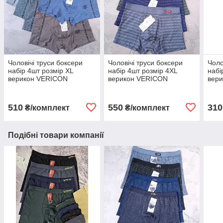
Чоловічі труси боксери
Чоловічі труси боксери
Чоло
набір 4шт розмір XL
набір 4шт розмір 4XL
набі
верикон VERICON
верикон VERICON
вер
чоловіча білизна
чоловіча білизна
чоло
510
550
310
₴/комплект
₴/комплект
Подібні товари компанії