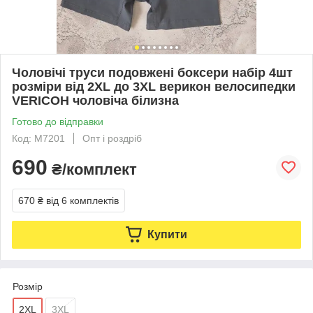
Чоловічі труси подовжені боксери набір 4шт
розміри від 2XL до 3XL верикон велосипедки
VERICOH чоловіча білизна
Готово до відправки
Код: M7201
Опт і роздріб
690
₴/комплект
670 ₴
від 6 комплектів
Купити
Розмір
2XL
3XL