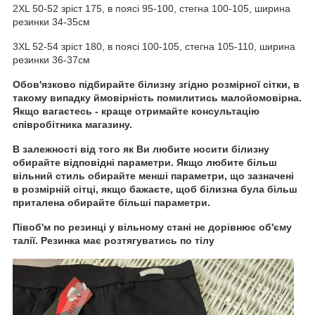
2XL 50-52 зріст 175, в поясі 95-100, стегна 100-105, ширина
резинки 34-35см
3XL 52-54 зріст 180, в поясі 100-105, стегна 105-110, ширина
резинки 36-37см
Обов'язково підбирайте білизну згідно розмірної сітки, в
такому випадку ймовірність помилитись малойомовірна.
Якщо вагаєтесь - краще отримайте консультацію
співробітника магазину.
В залежності від того як Ви любите носити білизну
обирайте відповідні параметри. Якщо любите більш
вільний стиль обирайте менші параметри, що зазначені
в розмірній сітці, якщо бажаєте, щоб білизна була більш
приталена обирайте більші параметри.
Півоб'м по резинці у вільному стані не дорівнює об'єму
талії. Резинка має розтягуватись по тілу