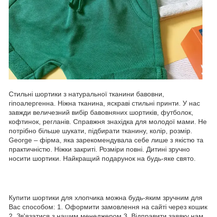
Стильні шортики з натуральної тканини бавовни,
гіпоалергенна. Ніжна тканина, яскраві стильні принти. У нас
завжди величезний вибір бавовняних шортиків, футболок,
кофтинок, регланів. Справжня знахідка для молодої мами. Не
потрібно більше шукати, підбирати тканину, колір, розмір.
George – фірма, яка зарекомендувала себе лише з якістю та
практичністю. Ніжки закриті. Розміри повні. Дитині зручно
носити шортики. Найкращий подарунок на будь-яке свято.
Купити шортики для хлопчика можна будь-яким зручним для
Вас способом: 1. Оформити замовлення на сайті через кошик
2. Зв'язатися з нашим менеджером 3. Відправити заявку нам