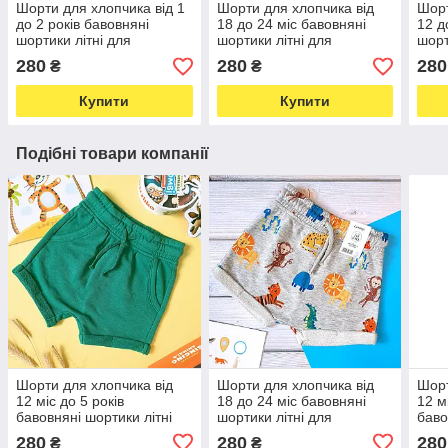
Шорти для хлопчика від 1
Шорти для хлопчика від
Шорт
до 2 років бавовняні
18 до 24 міс бавовняні
12 д
шортики літні для
шортики літні для
шорт
хлопчиків джордж 80-
хлопчиків джордж 86-92см
хлоп
280
280
280
₴
₴
116см
Купити
Купити
Подібні товари компанії
Шорти для хлопчика від
Шорти для хлопчика від
Шорт
12 міс до 5 років
18 до 24 міс бавовняні
12 м
бавовняні шортики літні
шортики літні для
баво
для хлопчиків джордж 86-
хлопчиків джордж 86-92см
для 
280
280
280
₴
₴