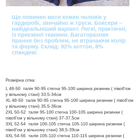
Що повинен мати кожен чоловік у
гардеробі, звичайно ж труси. Боксери –
найідеальніший варіант. Легкі, практичні,
із приємної тканини. Багаторазове
прання без проблем, не втрачаючи колір
та форму. Склад: 92% коттон, 8%
спандекс
Розмірна сітка:
L 48-50 талія 90-95 стегна 95-100 ширина резинки ( півоб'єм
у вільному стані) 33,5-34см
XL 48-50 талія 90-95 стегна 95-100 ширина резинки ( півоб'єм
у вільному стані) 35,5-36см
2XL 50-52 талія 95-100 стегна 100-105 ширина резинки (
півоб'єм у вільному стані) 37-37,5см
3XL 52-54 талія 100-105 стегна 105-110 ширина резинки (
півоб'єм у вільному стані) 38,5-39см
4XL 54-56 талія 105-110 стегна 110-115 ширина резинки (