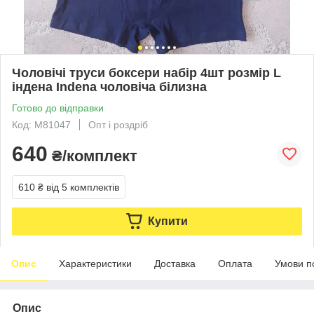
Чоловічі труси боксери набір 4шт розмір L
індена Indena чоловіча білизна
Готово до відправки
Код: M81047
Опт і роздріб
640
₴/комплект
610 ₴
від 5 комплектів
Купити
Опис
Характеристики
Доставка
Оплата
Умови п
Опис