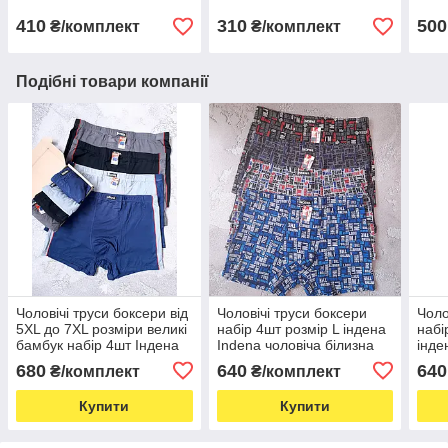
410
310
500
₴/комплект
₴/комплект
Подібні товари компанії
Чоловічі труси боксери від
Чоловічі труси боксери
Чоло
5XL до 7XL розміри великі
набір 4шт розмір L індена
набі
бамбук набір 4шт Індена
Indena чоловіча білизна
інде
чоловіча білизна
біли
680
640
640
₴/комплект
₴/комплект
Купити
Купити