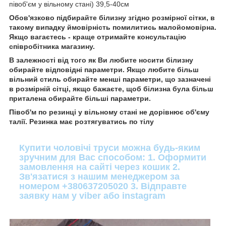
півоб'єм у вільному стані) 39,5-40см
Обов'язково підбирайте білизну згідно розмірної сітки, в
такому випадку ймовірність помилитись малойомовірна.
Якщо вагаєтесь - краще отримайте консультацію
співробітника магазину.
В залежності від того як Ви любите носити білизну
обирайте відповідні параметри. Якщо любите більш
вільний стиль обирайте менші параметри, що зазначені
в розмірній сітці, якщо бажаєте, щоб білизна була більш
приталена обирайте більші параметри.
Півоб'м по резинці у вільному стані не дорівнює об'єму
талії. Резинка має розтягуватись по тілу
Купити чоловічі труси можна будь-яким
зручним для Вас способом: 1. Оформити
замовлення на сайті через кошик 2.
Зв'язатися з нашим менеджером за
номером +380637205020 3. Відправте
заявку нам у viber або instagram