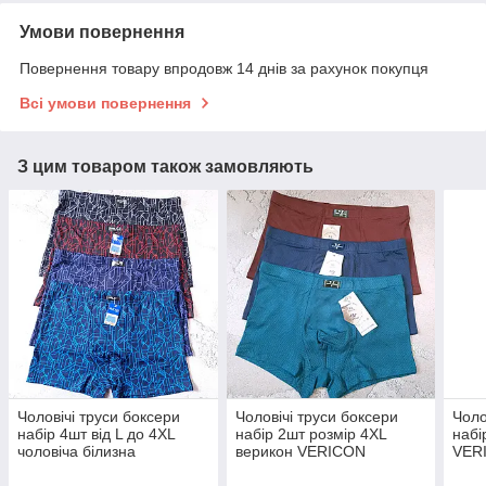
Умови повернення
Повернення товару впродовж 14 днів за рахунок покупця
Всі умови повернення
З цим товаром також замовляють
Чоловічі труси боксери
Чоловічі труси боксери
Чоло
набір 4шт від L до 4XL
набір 2шт розмір 4XL
набі
чоловіча білизна
верикон VERICON
VER
чоловіча білизна