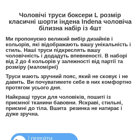
Чоловічі труси боксери L розмір
класичні шорти індена Indena чоловіча
білизна набір із 4шт
Ми пропонуємо великий вибір дизайнів і
кольорів, які відображають вашу унікальність і
стиль. Наші труси підкреслять вашу
чоловічність і додадуть впевненості. В наборі
від 2 до 4 кольорів у залежності від партії та
розміру (маломірні)
Труси мають зручний пояс, який не сковує і не
давить. Ви почуватимете себе в них комфортно
протягом усього дня.
Найкращі труси для чоловіків, пошиті із
приємної тканини бавовни. Яскраві, стильні,
приємні до тіла. Вшита резинка не натирає і
дуже зручна.