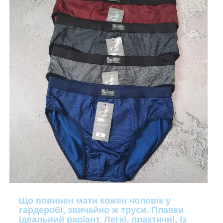
Що повинен мати кожен чоловік у
гардеробі, звичайно ж труси. Плавки
ідеальний варіант. Легкі, практичні, із