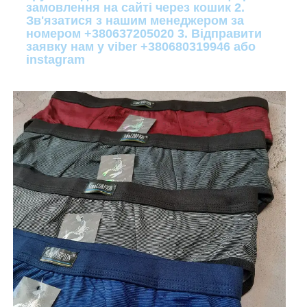
замовлення на сайті через кошик 2.
Зв'язатися з нашим менеджером за
номером +380637205020 3. Відправити
заявку нам у viber +380680319946 або
instagram