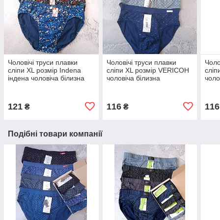
Чоловічі труси плавки
Чоловічі труси плавки
Чоло
сліпи XL розмір Indena
сліпи XL розмір VERICOH
сліп
індена чоловіча білизна
чоловіча білизна
чоло
121
116
116
₴
₴
Подібні товари компанії