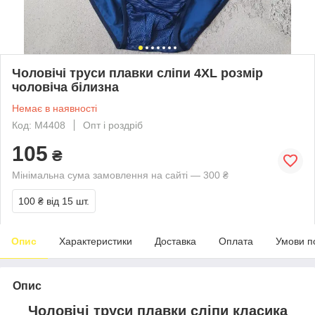
Чоловічі труси плавки сліпи 4XL розмір
чоловіча білизна
Немає в наявності
Код: M4408
Опт і роздріб
105
₴
Мінімальна сума замовлення на сайті — 300 ₴
100 ₴
від 15 шт.
Опис
Характеристики
Доставка
Оплата
Умови п
Опис
Чоловічі труси плавки сліпи класика