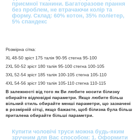
приємної тканини. Багаторазове прання
без проблем, не втрачаючи колір та
форму. Склад: 60% котон, 35% поліетер,
5% спандекс
Розмірна сітка:
XL 48-50 зріст 175 талія 90-95 стегна 95-100
2XL 50-52 зріст 180 талія 95-100 стегна 100-105
3XL 52-54 зріст 185 талія 100-105 стегна 105-110
4XL 54-56 зріст 190 талія 105-110 стегна 110-115
В залежності від того як Ви любите носити білизну
обирайте відповідні параметри. Якщо любите більш
вільний стиль обирайте менші параметри, що зазначені
в розмірній сітці, якщо бажаєте, щоб білизна була більш
приталена обирайте більші параметри.
Купити чоловічі труси можна будь-яким
зручним для Вас способом: 1. Оформити