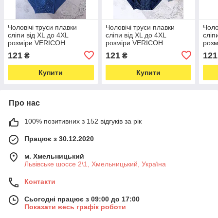
Чоловічі труси плавки
Чоловічі труси плавки
Чоло
сліпи від XL до 4XL
сліпи від XL до 4XL
сліп
розміри VERICOH
розміри VERICOH
роз
чоловіча білизна
чоловіча білизна
чоло
121
121
121
₴
₴
Купити
Купити
Про нас
100% позитивних з 152 відгуків за рік
Працює з 30.12.2020
м. Хмельницький
Львівське шоссе 2\1, Хмельницький, Україна
Контакти
Сьогодні працює з 09:00 до 17:00
Показати весь графік роботи