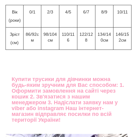
Вік
0/1
2/3
4/5
6/7
8/9
10/11
(роки)
Зріст
86/92с
98/104
110/11
122/12
134/14
146/15
м
см
6
8
0см
2см
(см)
Купити трусики для дівчинки можна
будь-яким зручним для Вас способом: 1.
Оформити замовлення на сайті через
кошик 2. Зв'язатися з нашим
менеджером 3. Надіслати заявку нам у
viber або instagram Наш інтернет-
магазин відправляє посилки по всій
території України!