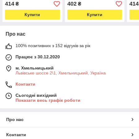
дитячі нижня білизна
дитячі нижня білизна
дитя
414
402
414
₴
₴
Купити
Купити
Про нас
100% позитивних з 152 відгуків за рік
Працює з 30.12.2020
м. Хмельницький
Львівське шоссе 2\1, Хмельницький, Україна
Контакти
Сьогодні вихідний
Показати весь графік роботи
Про нас
Контакти