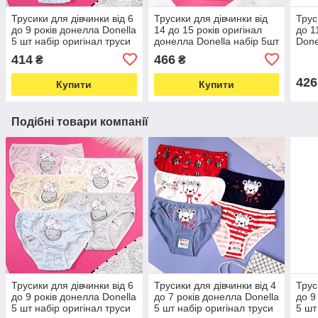
Трусики для дівчинки від 6
Трусики для дівчинки від
Трус
до 9 років донелла Donella
14 до 15 років оригінал
до 1
5 шт набір оригінал труси
донелла Donella набір 5шт
Done
дитячі нижня білизна
труси дитячі нижня
ориг
414
466
₴
₴
білизна
нижн
426
Купити
Купити
Подібні товари компанії
Трусики для дівчинки від 6
Трусики для дівчинки від 4
Трус
до 9 років донелла Donella
до 7 років донелла Donella
до 9
5 шт набір оригінал труси
5 шт набір оригінал труси
5 шт