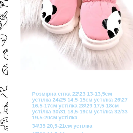
Розмірна сітка 22\23 13-13,5см
устілка 24\25 14.5-15см устілка 26\27
16,5-17см устілка 28\29 17,5-18см
устілка 30\31 18,5-19см устілка 32/33
19,5-20см устілка
34\35 20,5-21см устілка