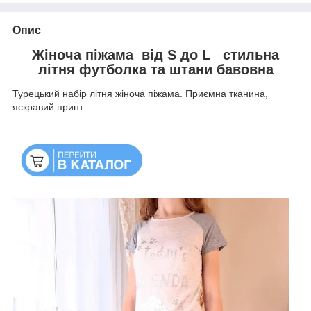
Опис
Жіноча піжама від S до L стильна
літня футболка та штани бавовна
Турецький набір літня жіноча піжама. Приємна тканина,
яскравий принт.