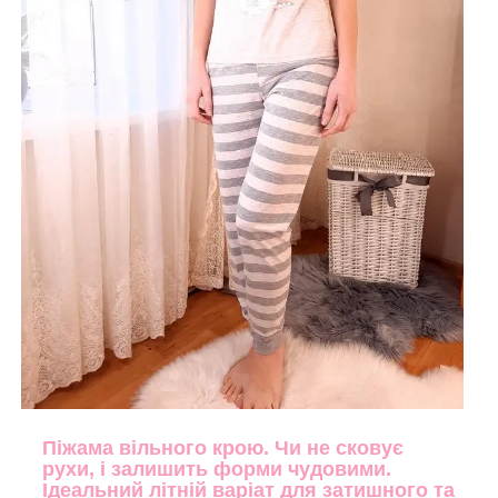
Піжама вільного крою. Чи не сковує
рухи, і залишить форми чудовими.
Ідеальний літній варіат для затишного та