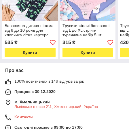
Бавовняна дитяча піжама
Трусики жіночі бавовняні
Трус
від 8 до 10 років для
від L до XL стрінги
від 
хлопчика літня картерс
туреччина набір 5шт
набі
трикотажні піжами 128-
жіночих трусів донелла
доне
535
315
430
₴
₴
1142см
нижня білизна
мер
Купити
Купити
Про нас
100% позитивних з 149 відгуків за рік
Працює з 30.12.2020
м. Хмельницький
Львівське шоссе 2\1, Хмельницький, Україна
Контакти
Сьогодні працює з 09:00 до 17:00