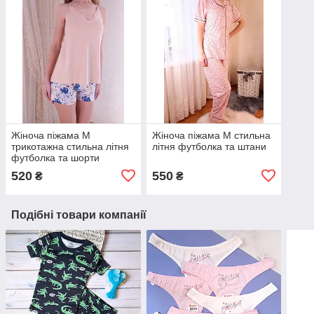
Жіноча піжама M
Жіноча піжама M стильна
трикотажна стильна літня
літня футболка та штани
футболка та шорти
520
550
₴
₴
Подібні товари компанії