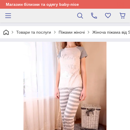
Магазин білизни та одягу baby-nice
Товари та послуги
Піжами жіночі
Жіноча піжама від 