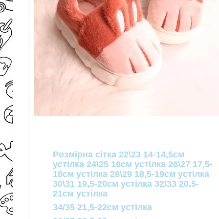
Розмірна сітка 22\23 14-14,5см
устілка 24\25 16см устілка 26\27 17,5-
18см устілка 28\29 18,5-19см устілка
30\31 19,5-20см устілка 32/33 20,5-
21см устілка
34/35 21,5-22см устілка