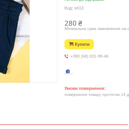
Код:
sh13
280 ₴
Мінімальна сума замовлення на с
Купити
+380 (68) 031-99-46
повернення товару протягом 14 