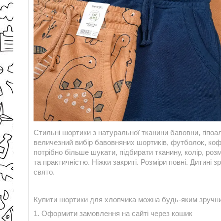
Стильні шортики з натуральної тканини бавовни, гіпоал
величезний вибір бавовняних шортиків, футболок, коф
потрібно більше шукати, підбирати тканину, колір, роз
та практичністю. Ніжки закриті. Розміри повні. Дитині
свято.
Купити шортики для хлопчика можна будь-яким зручн
1. Оформити замовлення на сайті через кошик