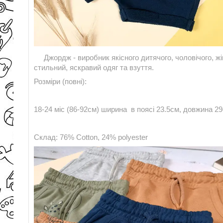
Джордж - виробник якісного дитячого, чоловічого, жін
стильний, яскравий одяг та взуття.
Розміри (повні):
18-24 міс (86-92см) ширина в поясі 23.5см, довжина 2
Склад: 76% Cotton, 24% p