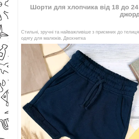
Шорти для хлопчика від 18 до 24
джорд
Стильні, зручні та найважливіше з приємних до телиц
одягу для малюків. Двохнитка