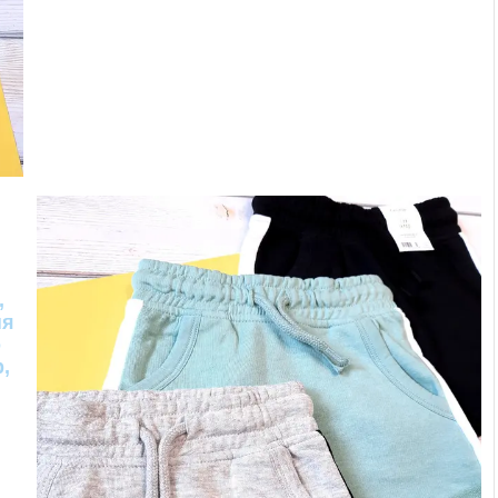
,
ня
о
,