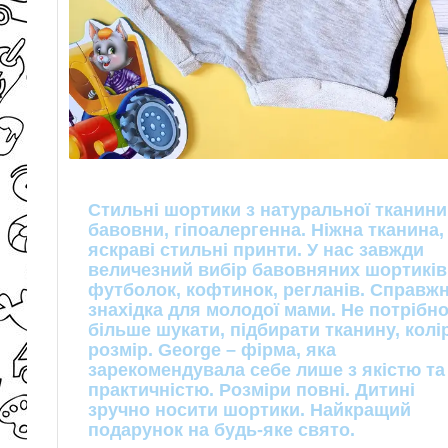
Стильні шортики з натуральної тканини
бавовни, гіпоалергенна. Ніжна тканина,
яскраві стильні принти. У нас завжди
величезний вибір бавовняних шортиків
футболок, кофтинок, регланів. Справж
знахідка для молодої мами. Не потрібн
більше шукати, підбирати тканину, колір
розмір. George – фірма, яка
зарекомендувала себе лише з якістю та
практичністю. Розміри повні. Дитині
зручно носити шортики. Найкращий
подарунок на будь-яке свято.