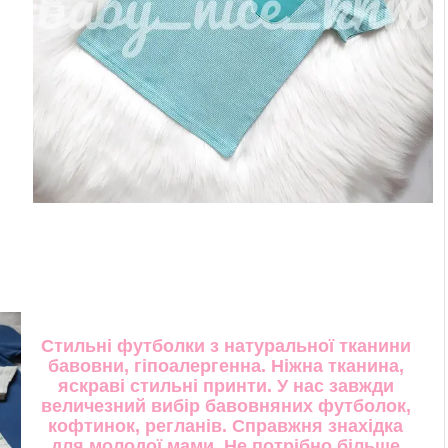
Стильні футболки з натуральної тканини
бавовни, гіпоалергенна. Ніжна тканина,
яскраві стильні принти. У нас завжди
величезний вибір бавовняних футболок,
кофтинок, регланів. Справжня знахідка
для молодої мами. Не потрібно більше