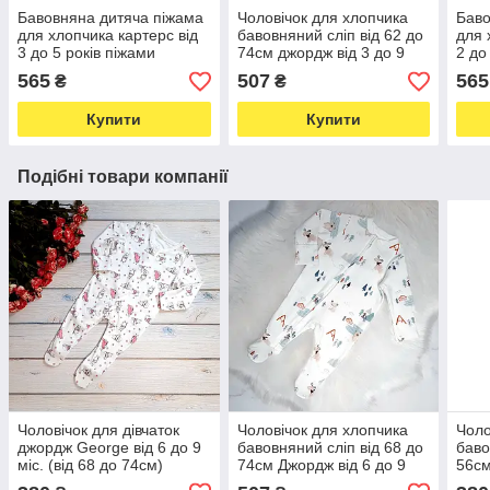
Бавовняна дитяча піжама
Чоловічок для хлопчика
Баво
для хлопчика картерс від
бавовняний сліп від 62 до
для 
3 до 5 років піжами
74см джордж від 3 до 9
2 до
трикотажні 93-112см
місяців чоловічки дитячі
трик
565
507
565
₴
₴
Купити
Купити
Подібні товари компанії
Чоловічок для дівчаток
Чоловічок для хлопчика
Чоло
джордж George від 6 до 9
бавовняний сліп від 68 до
баво
міс. (від 68 до 74см)
74см Джордж від 6 до 9
56с
бавовняний чоловічок
місяців чоловічки дитячі
нов