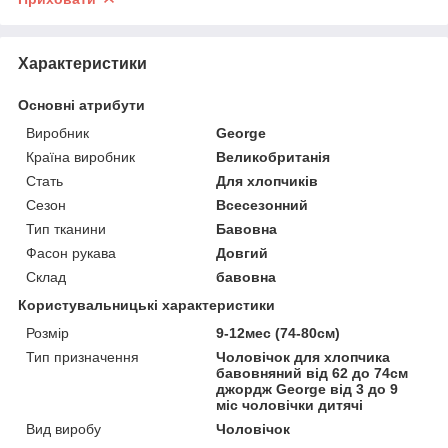
Характеристики
Основні атрибути
Виробник
George
Країна виробник
Великобританія
Стать
Для хлопчиків
Сезон
Всесезонний
Тип тканини
Бавовна
Фасон рукава
Довгий
Склад
бавовна
Користувальницькі характеристики
Розмір
9-12мес (74-80см)
Тип призначення
Чоловічок для хлопчика
бавовняний від 62 до 74см
джордж George від 3 до 9
міс чоловічки дитячі
Вид виробу
Чоловічок