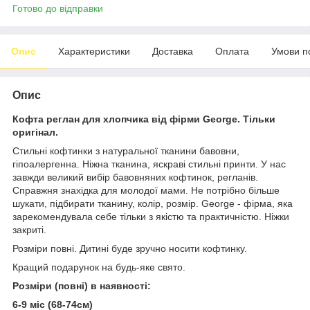
Готово до відправки
Опис
Характеристики
Доставка
Оплата
Умови п
Опис
Кофта реглан для хлопчика від фірми George. Тільки
оригінал.
Стильні кофтинки з натуральної тканини бавовни,
гіпоалергенна. Ніжна тканина, яскраві стильні принти. У нас
завжди великий вибір бавовняних кофтинок, регланів.
Справжня знахідка для молодої мами. Не потрібно більше
шукати, підбирати тканину, колір, розмір. George - фірма, яка
зарекомендувала себе тільки з якістю та практичністю. Ніжки
закриті.
Розміри повні. Дитині буде зручно носити кофтинку.
Кращий подарунок на будь-яке свято.
Розміри (повні) в наявності:
6-9 міс (68-74см)