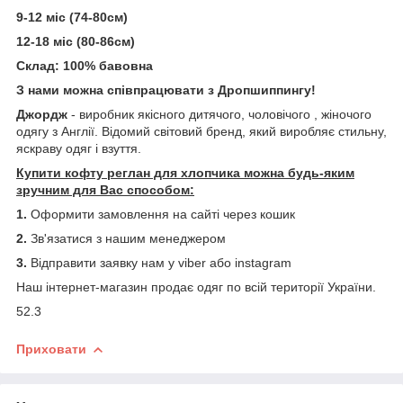
9-12 міс (74-80см)
12-18 міс (80-86см)
Склад: 100% бавовна
З нами можна співпрацювати з Дропшиппингу!
Джордж
- виробник якісного дитячого, чоловічого , жіночого
одягу з Англії. Відомий світовий бренд, який виробляє стильну,
яскраву одяг і взуття.
Купити кофту реглан для хлопчика можна будь-яким
зручним для Вас способом:
1.
Оформити замовлення на сайті через кошик
2.
Зв'язатися з нашим менеджером
3.
Відправити заявку нам у viber або instagram
Наш інтернет-магазин продає одяг по всій території України.
52.3
Приховати