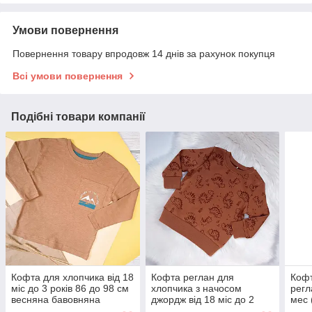
Умови повернення
Повернення товару впродовж 14 днів за рахунок покупця
Всі умови повернення
Подібні товари компанії
Кофта для хлопчика від 18
Кофта реглан для
Кофт
міс до 3 років 86 до 98 см
хлопчика з начосом
регл
весняна бавовняна
джордж від 18 міс до 2
мес 
реглан з малюнком.
років (80-92см)