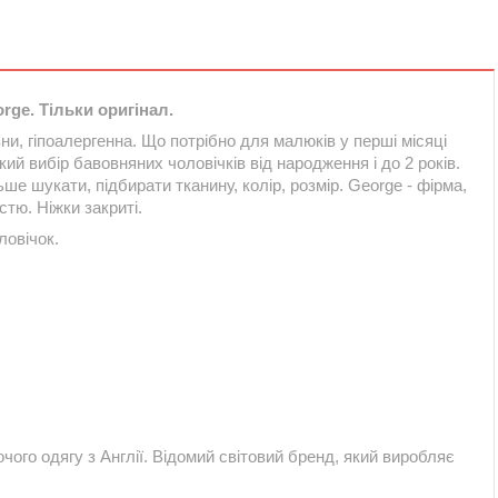
ge. Тільки оригінал.
и, гіпоалергенна. Що потрібно для малюків у перші місяці
ий вибір бавовняних чоловічків від народження і до 2 років.
е шукати, підбирати тканину, колір, розмір. George - фірма,
стю. Ніжки закриті.
ловічок.
очого одягу з Англії. Відомий світовий бренд, який виробляє