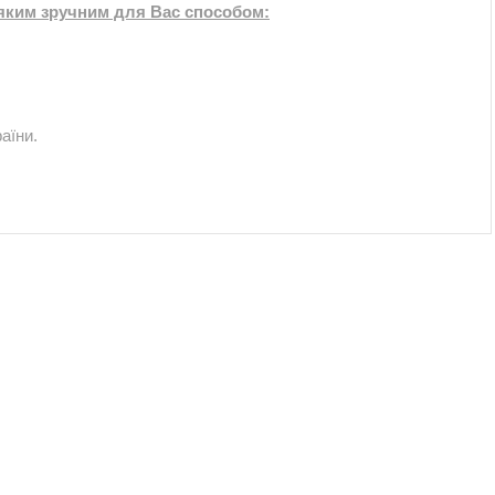
-яким зручним для Вас способом:
аїни.